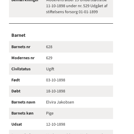
Bemærkninger
Moderens alder 19 Understøttelse
11-10-1898 under nr. 529 Udgået af
stiftelsens forsorg 01-01-1899
Barnet
Barnets nr
628
Modernes nr
629
Civilstatus
Ugift
Født
03-10-1898
Døbt
18-10-1898
Barnets navn
Elvira Jakobsen
Barnets køn
Pige
Udsat
12-10-1898