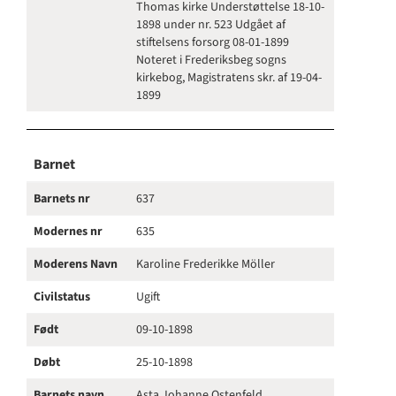
Thomas kirke Understøttelse 18-10-
1898 under nr. 523 Udgået af
stiftelsens forsorg 08-01-1899
Noteret i Frederiksbeg sogns
kirkebog, Magistratens skr. af 19-04-
1899
Barnet
Barnets nr
637
Modernes nr
635
Moderens Navn
Karoline Frederikke Möller
Civilstatus
Ugift
Født
09-10-1898
Døbt
25-10-1898
Barnets navn
Asta Johanne Ostenfeld