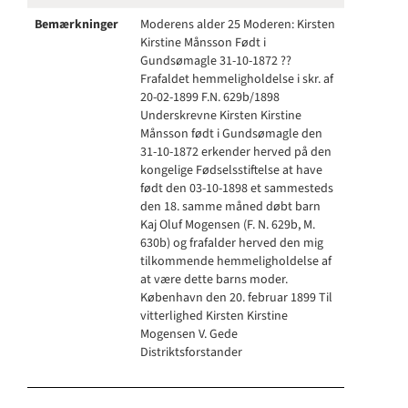
Bemærkninger
Moderens alder 25 Moderen: Kirsten
Kirstine Månsson Født i
Gundsømagle 31-10-1872 ??
Frafaldet hemmeligholdelse i skr. af
20-02-1899 F.N. 629b/1898
Underskrevne Kirsten Kirstine
Månsson født i Gundsømagle den
31-10-1872 erkender herved på den
kongelige Fødselsstiftelse at have
født den 03-10-1898 et sammesteds
den 18. samme måned døbt barn
Kaj Oluf Mogensen (F. N. 629b, M.
630b) og frafalder herved den mig
tilkommende hemmeligholdelse af
at være dette barns moder.
København den 20. februar 1899 Til
vitterlighed Kirsten Kirstine
Mogensen V. Gede
Distriktsforstander