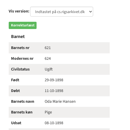
Vis version:
Korrekturlæst
Barnet
Barnets nr
621
Modernes nr
624
Civilstatus
Ugift
Født
29-09-1898
Døbt
11-10-1898
Barnets navn
Oda Marie Hansen
Barnets køn
Pige
Udsat
08-10-1898