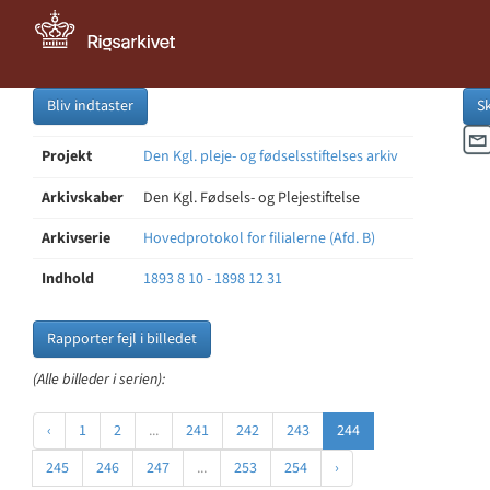
Bliv indtaster
S
Projekt
Den Kgl. pleje- og fødselsstiftelses arkiv
Arkivskaber
Den Kgl. Fødsels- og Plejestiftelse
Arkivserie
Hovedprotokol for filialerne (Afd. B)
Indhold
1893 8 10 - 1898 12 31
Rapporter fejl i billedet
(Alle billeder i serien):
‹
1
2
...
241
242
243
244
245
246
247
...
253
254
›