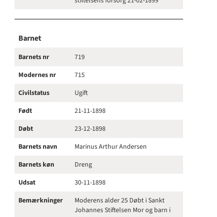
stiftelsens forsorg 21-02-1899
Barnet
Barnets nr
719
Modernes nr
715
Civilstatus
Ugift
Født
21-11-1898
Døbt
23-12-1898
Barnets navn
Marinus Arthur Andersen
Barnets køn
Dreng
Udsat
30-11-1898
Bemærkninger
Moderens alder 25 Døbt i Sankt
Johannes Stiftelsen Mor og barn i