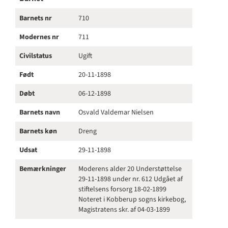
Barnets nr
710
Modernes nr
711
Civilstatus
Ugift
Født
20-11-1898
Døbt
06-12-1898
Barnets navn
Osvald Valdemar Nielsen
Barnets køn
Dreng
Udsat
29-11-1898
Bemærkninger
Moderens alder 20 Understøttelse
29-11-1898 under nr. 612 Udgået af
stiftelsens forsorg 18-02-1899
Noteret i Kobberup sogns kirkebog,
Magistratens skr. af 04-03-1899