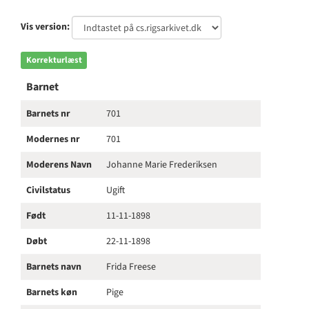
Vis version:
Korrekturlæst
Barnet
Barnets nr
701
Modernes nr
701
Moderens Navn
Johanne Marie Frederiksen
Civilstatus
Ugift
Født
11-11-1898
Døbt
22-11-1898
Barnets navn
Frida Freese
Barnets køn
Pige