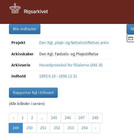
Bliv indtaster
S
Projekt
Den Kgl. pleje- og fødselsstiftelses arkiv
Arkivskaber
Den Kgl. Fødsels- og Plejestiftelse
Arkivserie
Hovedprotokol for filialerne (Afd. B)
Indhold
1893 8 10 - 1898 12 31
Rapporter fejl i billedet
(Alle billeder i serien):
‹
1
2
...
245
246
247
248
249
250
251
252
253
254
›