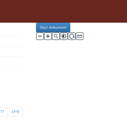
Skjul dokument
477
1478