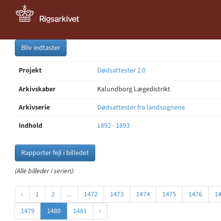
Bliv indtaster
Projekt
Dødsattester 2.0
Arkivskaber
Kalundborg Lægedistrikt
Arkivserie
Dødsattester fra landsognene
Indhold
1892 - 1893
Rapporter fejl i billedet
(Alle billeder i serien):
‹
1
2
...
1472
1473
1474
1475
1476
1
1479
1480
1481
›