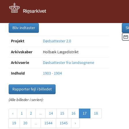
Bliv indtaster
S
Projekt
Dødsattester 2.0
Arkivskaber
Holbæk Lægedistrikt
Arkivserie
Dødsattester fra landsognene
Indhold
1903 - 1904
Rapporter fejl i billedet
(Alle billeder i serien):
‹
1
2
...
14
15
16
17
18
19
20
...
1544
1545
›