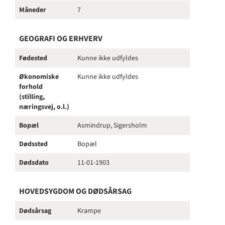
Måneder
7
GEOGRAFI OG ERHVERV
Fødested
Kunne ikke udfyldes
Økonomiske
Kunne ikke udfyldes
forhold
(stilling,
næringsvej, o.l.)
Bopæl
Asmindrup, Sigersholm
Dødssted
Bopæl
Dødsdato
11-01-1903
HOVEDSYGDOM OG DØDSÅRSAG
Dødsårsag
Krampe