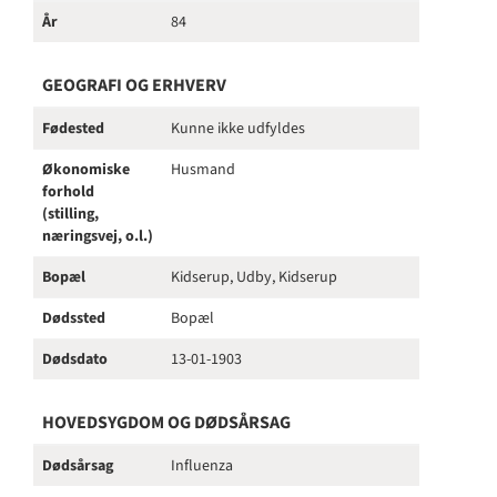
År
84
GEOGRAFI OG ERHVERV
Fødested
Kunne ikke udfyldes
Økonomiske
Husmand
forhold
(stilling,
næringsvej, o.l.)
Bopæl
Kidserup, Udby, Kidserup
Dødssted
Bopæl
Dødsdato
13-01-1903
HOVEDSYGDOM OG DØDSÅRSAG
Dødsårsag
Influenza