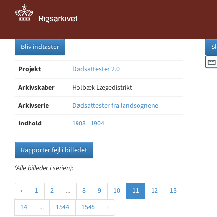
Bliv indtaster
S
Projekt
Dødsattester 2.0
Arkivskaber
Holbæk Lægedistrikt
Arkivserie
Dødsattester fra landsognene
Indhold
1903 - 1904
Rapporter fejl i billedet
(Alle billeder i serien):
‹
1
2
...
8
9
10
11
12
13
14
...
1544
1545
›