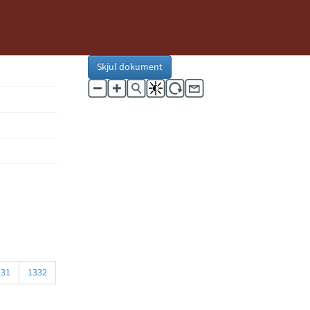
Skjul dokument
331
1332