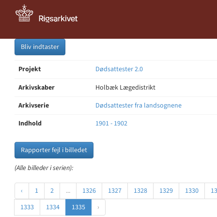
Bliv indtaster
Projekt
Dødsattester 2.0
Arkivskaber
Holbæk Lægedistrikt
Arkivserie
Dødsattester fra landsognene
Indhold
1901 - 1902
Rapporter fejl i billedet
(Alle billeder i serien):
‹
1
2
...
1326
1327
1328
1329
1330
1
1333
1334
1335
›