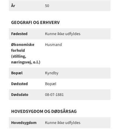
År
50
GEOGRAFI OG ERHVERV
Fødested
Kunne ikke udfyldes
Økonomiske
Husmand
forhold
(stilling,
næringsvej, o.l.)
Bopæl
Kyndby
Dødssted
Bopæl
Dødsdato
08-07-1881
HOVEDSYGDOM OG DØDSÅRSAG
Hovedsygdom
Kunne ikke udfyldes