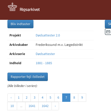
Bliv indtaster
S
Projekt
Dødsattester 2.0
Arkivskaber
Frederikssund m.v. Lægedistrikt
Arkivserie
Dødsattester
Indhold
1881 - 1885
Rapporter fejl i billedet
(Alle billeder i serien):
‹
1
2
3
4
5
6
7
8
9
10
...
1641
1642
›