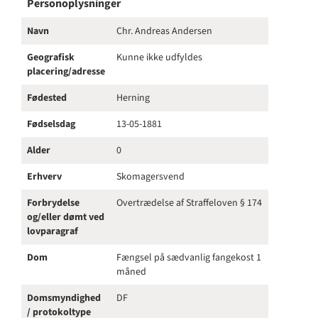
Personoplysninger
Navn
Chr. Andreas Andersen
Geografisk
Kunne ikke udfyldes
placering/adresse
Fødested
Herning
Fødselsdag
13-05-1881
Alder
0
Erhverv
Skomagersvend
Forbrydelse
Overtrædelse af Straffeloven § 174
og/eller dømt ved
lovparagraf
Dom
Fængsel på sædvanlig fangekost 1
måned
Domsmyndighed
DF
/ protokoltype