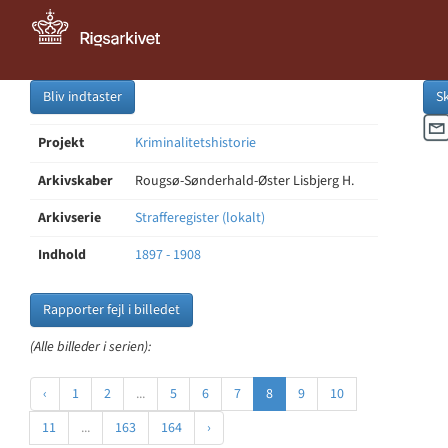
Bliv indtaster
S
Projekt
Kriminalitetshistorie
Arkivskaber
Rougsø-Sønderhald-Øster Lisbjerg H.
Arkivserie
Strafferegister (lokalt)
Indhold
1897 - 1908
Rapporter fejl i billedet
(Alle billeder i serien):
‹
1
2
...
5
6
7
8
9
10
11
...
163
164
›