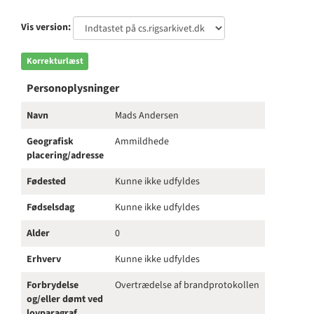
Vis version:
Korrekturlæst
Personoplysninger
Navn
Mads Andersen
Geografisk
Ammildhede
placering/adresse
Fødested
Kunne ikke udfyldes
Fødselsdag
Kunne ikke udfyldes
Alder
0
Erhverv
Kunne ikke udfyldes
Forbrydelse
Overtrædelse af brandprotokollen
og/eller dømt ved
lovparagraf