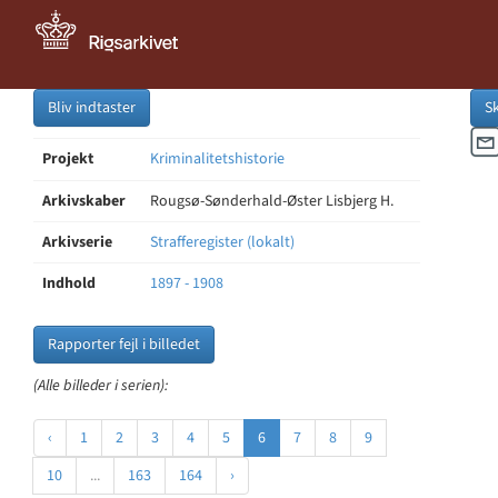
Bliv indtaster
S
Projekt
Kriminalitetshistorie
Arkivskaber
Rougsø-Sønderhald-Øster Lisbjerg H.
Arkivserie
Strafferegister (lokalt)
Indhold
1897 - 1908
Rapporter fejl i billedet
(Alle billeder i serien):
‹
1
2
3
4
5
6
7
8
9
10
...
163
164
›