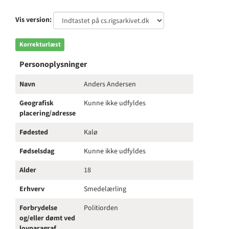
Vis version:
Korrekturlæst
Personoplysninger
Navn
Anders Andersen
Geografisk
Kunne ikke udfyldes
placering/adresse
Fødested
Kalø
Fødselsdag
Kunne ikke udfyldes
Alder
18
Erhverv
Smedelærling
Forbrydelse
Politiorden
og/eller dømt ved
lovparagraf