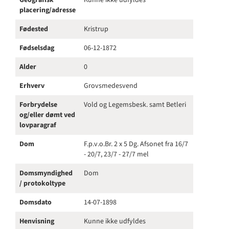
Geografisk
Kunne ikke udfyldes
placering/adresse
Fødested
Kristrup
Fødselsdag
06-12-1872
Alder
0
Erhverv
Grovsmedesvend
Forbrydelse
Vold og Legemsbesk. samt Betleri
og/eller dømt ved
lovparagraf
Dom
F.p.v.o.Br. 2 x 5 Dg. Afsonet fra 16/7
- 20/7, 23/7 - 27/7 mel
Domsmyndighed
Dom
/ protokoltype
Domsdato
14-07-1898
Henvisning
Kunne ikke udfyldes