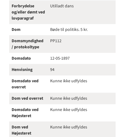
Forbrydelse
Utilladt dans
og/eller dømt ved
lovparagraf
Dom
Bøde til politiks. 5 kr.
Domsmyndighed
PP112
/ protokoltype
Domsdato
12-05-1897
Henvisning
94
Domsdato ved
Kunne ikke udfyldes
overret
Dom ved overret
Kunne ikke udfyldes
Domsdato ved
Kunne ikke udfyldes
Højesteret
Dom ved
Kunne ikke udfyldes
Højesteret