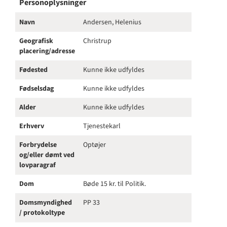
Personoplysninger
Navn
Andersen, Helenius
Geografisk
Christrup
placering/adresse
Fødested
Kunne ikke udfyldes
Fødselsdag
Kunne ikke udfyldes
Alder
Kunne ikke udfyldes
Erhverv
Tjenestekarl
Forbrydelse
Optøjer
og/eller dømt ved
lovparagraf
Dom
Bøde 15 kr. til Politik.
Domsmyndighed
PP 33
/ protokoltype