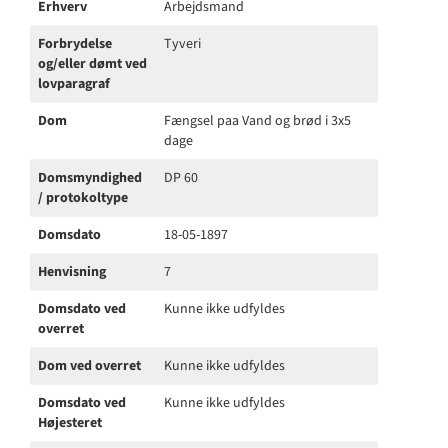
Erhverv
Arbejdsmand
Forbrydelse
Tyveri
og/eller dømt ved
lovparagraf
Dom
Fængsel paa Vand og brød i 3x5
dage
Domsmyndighed
DP 60
/ protokoltype
Domsdato
18-05-1897
Henvisning
7
Domsdato ved
Kunne ikke udfyldes
overret
Dom ved overret
Kunne ikke udfyldes
Domsdato ved
Kunne ikke udfyldes
Højesteret