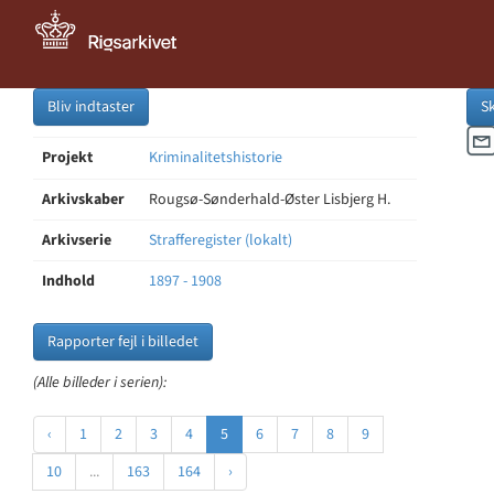
Bliv indtaster
S
Projekt
Kriminalitetshistorie
Arkivskaber
Rougsø-Sønderhald-Øster Lisbjerg H.
Arkivserie
Strafferegister (lokalt)
Indhold
1897 - 1908
Rapporter fejl i billedet
(Alle billeder i serien):
‹
1
2
3
4
5
6
7
8
9
10
...
163
164
›