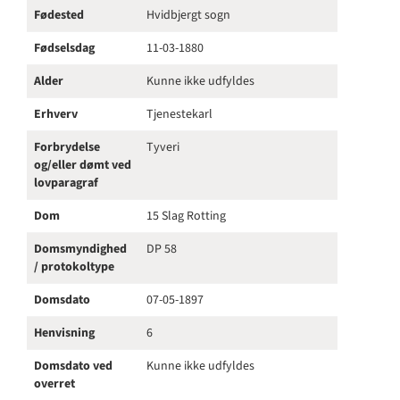
Fødested
Hvidbjergt sogn
Fødselsdag
11-03-1880
Alder
Kunne ikke udfyldes
Erhverv
Tjenestekarl
Forbrydelse
Tyveri
og/eller dømt ved
lovparagraf
Dom
15 Slag Rotting
Domsmyndighed
DP 58
/ protokoltype
Domsdato
07-05-1897
Henvisning
6
Domsdato ved
Kunne ikke udfyldes
overret