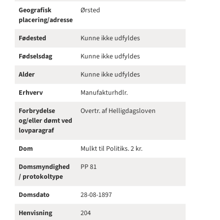
Geografisk
Ørsted
placering/adresse
Fødested
Kunne ikke udfyldes
Fødselsdag
Kunne ikke udfyldes
Alder
Kunne ikke udfyldes
Erhverv
Manufakturhdlr.
Forbrydelse
Overtr. af Helligdagsloven
og/eller dømt ved
lovparagraf
Dom
Mulkt til Politiks. 2 kr.
Domsmyndighed
PP 81
/ protokoltype
Domsdato
28-08-1897
Henvisning
204