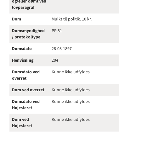
og/eller dømt ved
lovparagraf
Dom
Mulkt til politik. 10 kr.
Domsmyndighed
PP 81
/ protokoltype
Domsdato
28-08-1897
Henvisning
204
Domsdato ved
Kunne ikke udfyldes
overret
Dom ved overret
Kunne ikke udfyldes
Domsdato ved
Kunne ikke udfyldes
Højesteret
Dom ved
Kunne ikke udfyldes
Højesteret