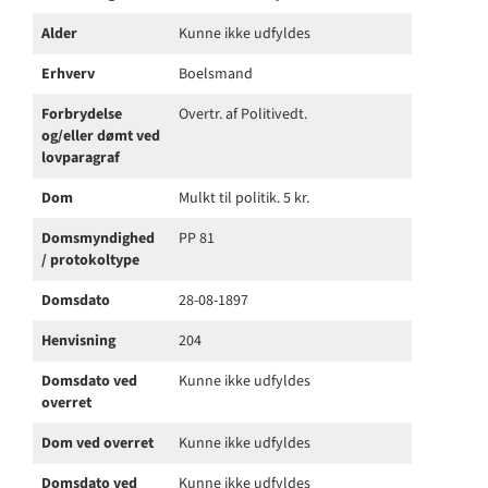
Alder
Kunne ikke udfyldes
Erhverv
Boelsmand
Forbrydelse
Overtr. af Politivedt.
og/eller dømt ved
lovparagraf
Dom
Mulkt til politik. 5 kr.
Domsmyndighed
PP 81
/ protokoltype
Domsdato
28-08-1897
Henvisning
204
Domsdato ved
Kunne ikke udfyldes
overret
Dom ved overret
Kunne ikke udfyldes
Domsdato ved
Kunne ikke udfyldes