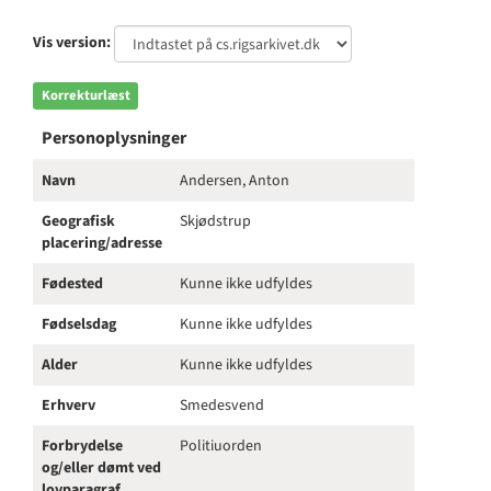
Vis version:
Korrekturlæst
Personoplysninger
Navn
Andersen, Anton
Geografisk
Skjødstrup
placering/adresse
Fødested
Kunne ikke udfyldes
Fødselsdag
Kunne ikke udfyldes
Alder
Kunne ikke udfyldes
Erhverv
Smedesvend
Forbrydelse
Politiuorden
og/eller dømt ved
lovparagraf