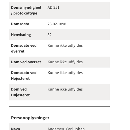
Domsmyndighed
AD 251
/ protokoltype
Domsdato
23-02-1898
Henvisning
52
Domsdato ved
Kunne ikke udfyldes
overret
Dom ved overret
Kunne ikke udfyldes
Domsdato ved
Kunne ikke udfyldes
Højesteret
Dom ved
Kunne ikke udfyldes
Højesteret
Personoplysninger
Navn
Andersen, Carl Johan