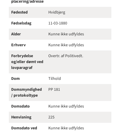
placering/adresse
Fødested
Hvidbjerg
Fødselsdag
11-03-1880
Alder
Kunne ikke udfyldes
Erhverv
Kunne ikke udfyldes
Forbrydelse
Overtr. af Politivedt.
og/eller dømt ved
lovparagraf
Dom
Tilhold
Domsmyndighed
PP 181
/ protokoltype
Domsdato
Kunne ikke udfyldes
Henvisning
225
Domsdato ved
Kunne ikke udfyldes