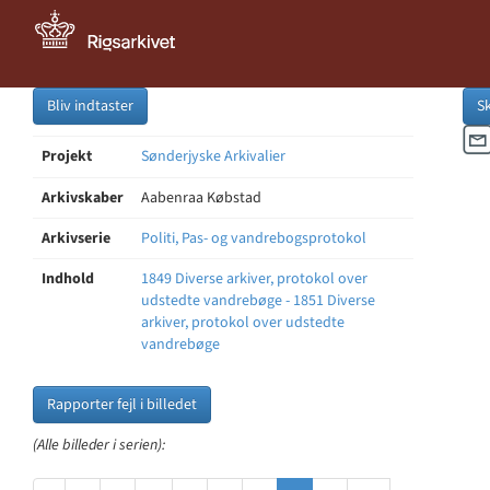
Bliv indtaster
S
Projekt
Sønderjyske Arkivalier
Arkivskaber
Aabenraa Købstad
Arkivserie
Politi, Pas- og vandrebogsprotokol
Indhold
1849 Diverse arkiver, protokol over
udstedte vandrebøge - 1851 Diverse
arkiver, protokol over udstedte
vandrebøge
Rapporter fejl i billedet
(Alle billeder i serien):