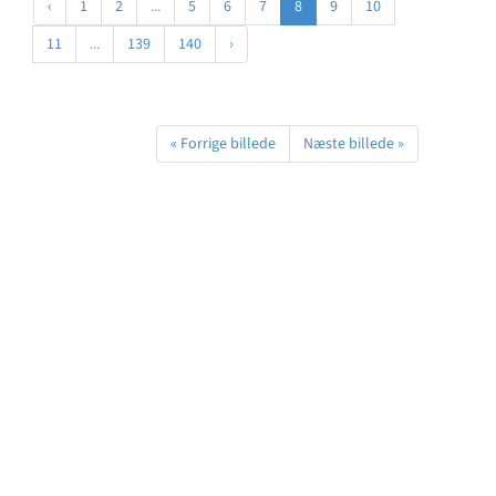
‹
1
2
...
5
6
7
8
9
10
11
...
139
140
›
« Forrige billede
Næste billede »