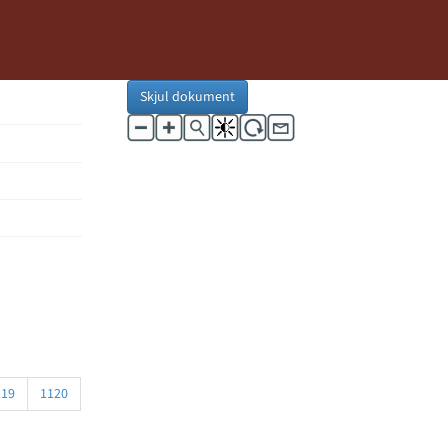
Skjul dokument
119
1120