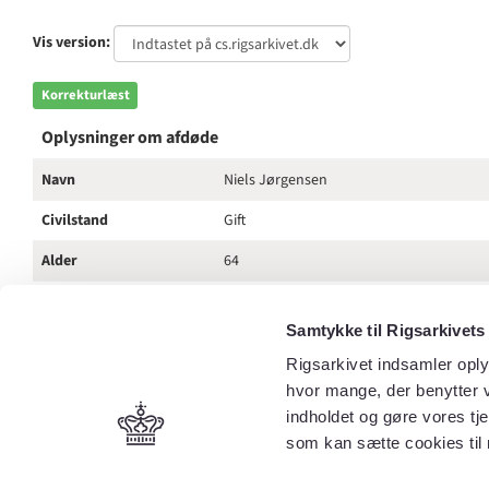
Vis version:
Korrekturlæst
Oplysninger om afdøde
Navn
Niels Jørgensen
Civilstand
Gift
Alder
64
Erhverv
Gårdejer
Samtykke til Rigsarkivets
Bopæl
Iller, Grønbæk
Rigsarkivet indsamler oply
Dødsdato
22-12-1890
hvor mange, der benytter v
indholdet og gøre vores tj
Dødssted
Bopæl
som kan sætte cookies til 
Dødsårsag
Brystsvaghed