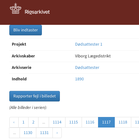
Bliv indtaster
Projekt
Dødsattester 1
Arkivskaber
Viborg Lægedistrikt
Arkivserie
Dødsattester
Indhold
1890
Rapporter fejl i billedet
(Alle billeder i serien):
‹
1
2
...
1114
1115
1116
1117
1118
1
...
1130
1131
›