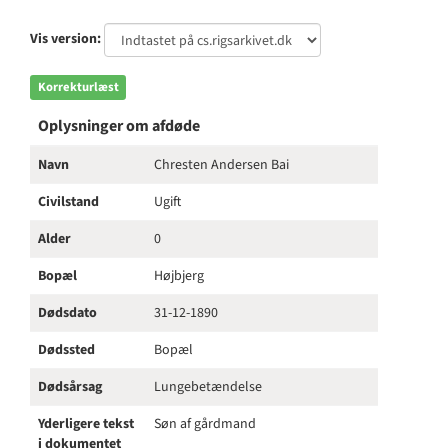
Vis version:
Korrekturlæst
Oplysninger om afdøde
Navn
Chresten Andersen Bai
Civilstand
Ugift
Alder
0
Bopæl
Højbjerg
Dødsdato
31-12-1890
Dødssted
Bopæl
Dødsårsag
Lungebetændelse
Yderligere tekst
Søn af gårdmand
i dokumentet