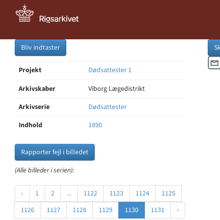
Bliv indtaster
S
Projekt
Dødsattester 1
Arkivskaber
Viborg Lægedistrikt
Arkivserie
Dødsattester
Indhold
1890
Rapporter fejl i billedet
(Alle billeder i serien):
‹
1
2
...
1122
1123
1124
1125
1126
1127
1128
1129
1130
1131
›