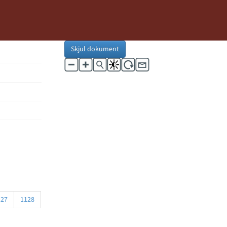
Skjul dokument
127
1128