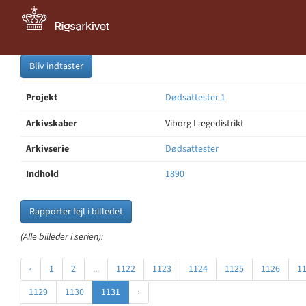
Bliv indtaster
Projekt
Dødsattester 1
Arkivskaber
Viborg Lægedistrikt
Arkivserie
Dødsattester
Indhold
1890
Rapporter fejl i billedet
(Alle billeder i serien):
‹
1
2
...
1122
1123
1124
1125
1126
1
1129
1130
1131
›