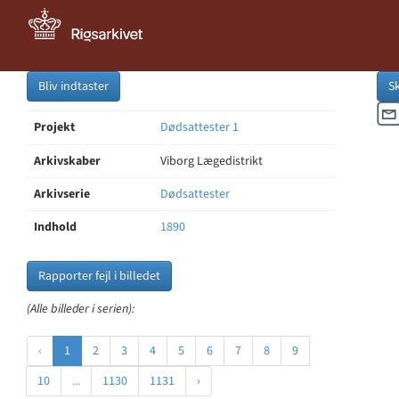
Bliv indtaster
S
Projekt
Dødsattester 1
Arkivskaber
Viborg Lægedistrikt
Arkivserie
Dødsattester
Indhold
1890
Rapporter fejl i billedet
(Alle billeder i serien):
‹
1
2
3
4
5
6
7
8
9
10
...
1130
1131
›