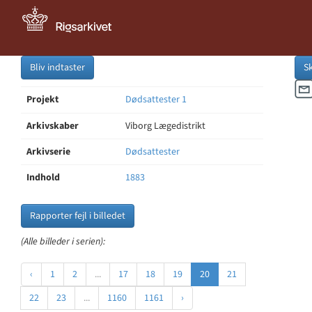
Bliv indtaster
S
Projekt
Dødsattester 1
Arkivskaber
Viborg Lægedistrikt
Arkivserie
Dødsattester
Indhold
1883
Rapporter fejl i billedet
(Alle billeder i serien):
‹
1
2
...
17
18
19
20
21
22
23
...
1160
1161
›