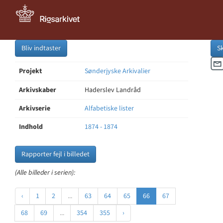
Bliv indtaster
S
Projekt
Sønderjyske Arkivalier
Arkivskaber
Haderslev Landråd
Arkivserie
Alfabetiske lister
Indhold
1874 - 1874
Rapporter fejl i billedet
(Alle billeder i serien):
‹
1
2
...
63
64
65
66
67
68
69
...
354
355
›