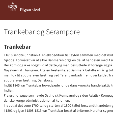
Trankebar og Serampore
Trankebar
I 1618 sendte Christian 4. en ekspedition til Ceylon sammen med det ny
Gjedde. Formålet var at sikre Danmark-Norge en del af handelen med Asi
Der kom dog ikke noget ud af dette, og man besluttede at forsøge sig på d
Nayakaen af Thanjavur. Aftalen bestemte, at Danmark betalte en årlig trib
man lov til at opføre en fæstning ved Tarangambadi (fremover kaldet Tra
at opføre en fæstning, Dansborg.
Indtil 1845 var Trankebar hovedsæde for de dansk-norske handelsaktivitet
Indien.
Fra grundlæggelsen havde Ostindisk Kompagni og siden Asiatisk Kompagn
danske konge administrationen af kolonien.
I løbet af det sene 1700-tal og starten af 1800-tallet forsvandt handelen g
I 1801 og igen i 1808-1815 var Trankebar besat af briterne. Herefter sygn