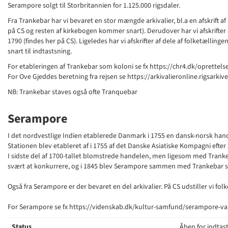
Serampore solgt til Storbritannien for 1.125.000 rigsdaler.
Fra Trankebar har vi bevaret en stor mængde arkivalier, bl.a en afskrift a
på CS og resten af kirkebogen kommer snart). Derudover har vi afskrifte
1790 (findes her på CS). Ligeledes har vi afskrifter af dele af folketælli
snart til indtastsning.
For etableringen af Trankebar som koloni se fx https://chr4.dk/oprettel
For Ove Gjeddes beretning fra rejsen se https://arkivalieronline.rigsar
NB: Trankebar staves også ofte Tranquebar
Serampore
I det nordvestlige Indien etablerede Danmark i 1755 en dansk-norsk han
Stationen blev etableret af i 1755 af det Danske Asiatiske Kompagni efter
I sidste del af 1700-tallet blomstrede handelen, men ligesom med Tranke
svært at konkurrere, og i 1845 blev Serampore sammen med Trankebar sol
Også fra Serampore er der bevaret en del arkivalier. På CS udstiller vi fol
For Serampore se fx https://videnskab.dk/kultur-samfund/serampore-va
Status
Åben for indtas