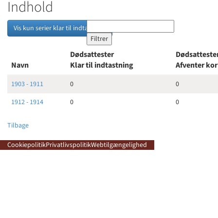
Indhold
Vis kun serier klar til indtastning
Dødsattester
Dødsatteste
Navn
Klar til indtastning
Afventer ko
1903 - 1911
0
0
1912 - 1914
0
0
Tilbage
Cookiepolitik
Privatlivspolitik
Webtilgængelighed