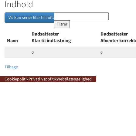
Indhold
Vis kun serier klar til indtastning
Dødsattester
Dødsattester
Navn
Klar til indtastning
Afventer korrek
0
0
Tilbage
Cookiepolitik
Privatlivspolitik
Webtilgængelighed