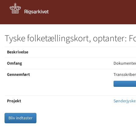
Tyske folketællingskort, optanter:
Beskrivelse
Omfang
Dokumenter:
Gennemført
Transskriber
Projekt
Sønderjyske 
Bliv indtaster