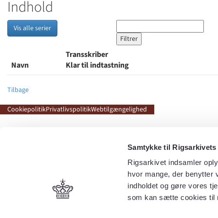
Indhold
Vis alle serier
Transskriber
Navn
Klar til indtastning
Tilbage
Cookiepolitik
Privatlivspolitik
Webtilgængelighed
Samtykke til Rigsarkivets
Rigsarkivet indsamler oply
hvor mange, der benytter v
indholdet og gøre vores tj
som kan sætte cookies til 