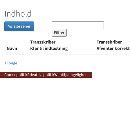
Indhold
Vis alle serier
Transskriber
Transskriber
Navn
Klar til indtastning
Afventer korrek
Tilbage
Cookiepolitik
Privatlivspolitik
Webtilgængelighed