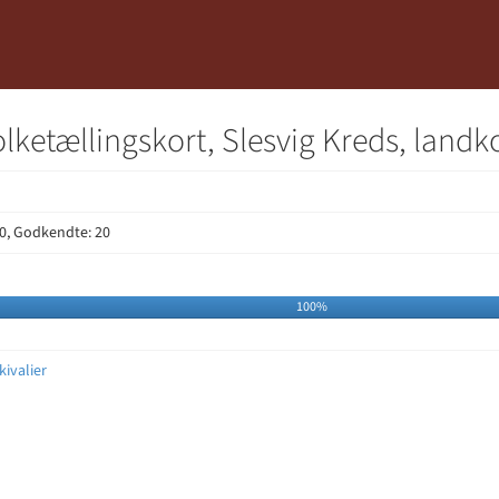
Folketællingskort, Slesvig Kreds, la
0, Godkendte: 20
100%
kivalier